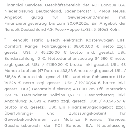
Financial Services, Geschäftsbereich der RCI Banque S.A.
Niederlassung Deutschland, Jagenbergstr. 1, 41468 Neuss.
Angebot gültig für Gewerbekund/-innen mit
Finanzierungsvertrag bis zum 30.09.2026. Ein Angebot der
Renault Deutschland AG, Peter-Huppertz-Str. 5, 51063 Köln.
2
Renault Trafic E-Tech elektrisch Kastenwagen L1H1
Comfort Range: Fahrzeugpreis: 38.000,00 € netto zzgl.
gesetzl. USt. / 45.220,00 € brutto inkl. gesetzl. USt.
Sonderzahlung: 0 €. Nettodarlehensbetrag 34.580 € netto
zzgl. gesetzl. USt. / 41.150,20 € brutto inkl gesetzl. USt. 48
Monate Laufzeit (47 Raten à 433,33 € netto zzgl. gesetzl. USt. /
515,66 € brutto inkl. gesetzl. USt. und eine Schlussrate i.H.v.
16.226 € netto zzgl. gesetzl. USt. / 19.308,94 € brutto inkl.
gesetzl. USt.) Gesamtlaufleistung 40.000 km. Eff. Jahreszins
1,99 %. Gebundener Sollzins 1,97 %. Gesamtbetrag inkl.
Anzahlung: 36.593 € netto zzgl. gesetzl. USt. / 43.545,67 €
brutto inkl. gesetzl. USt. Ein Finanzierungsangebot (zzgl.
Überführungs- und Zulassungskosten) für
Gewerbekund-/innen von Mobilize Financial Services,
Geschäftsbereich der RCI Banque S.A. Niederlassung