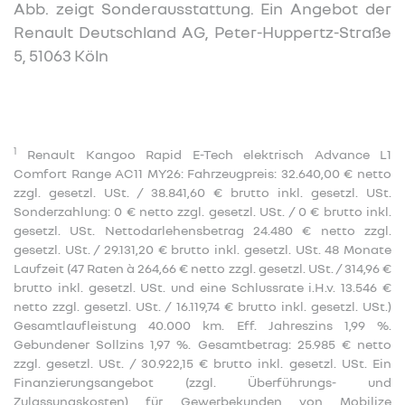
Abb. zeigt Sonderausstattung. Ein Angebot der
Renault Deutschland AG, Peter-Huppertz-Straße
5, 51063 Köln
1
Renault Kangoo Rapid E-Tech elektrisch Advance L1
Comfort Range AC11 MY26: Fahrzeugpreis: 32.640,00 € netto
zzgl. gesetzl. USt. / 38.841,60 € brutto inkl. gesetzl. USt.
Sonderzahlung: 0 € netto zzgl. gesetzl. USt. / 0 € brutto inkl.
gesetzl. USt. Nettodarlehensbetrag 24.480 € netto zzgl.
gesetzl. USt. / 29.131,20 € brutto inkl. gesetzl. USt. 48 Monate
Laufzeit (47 Raten à 264,66 € netto zzgl. gesetzl. USt. / 314,96 €
brutto inkl. gesetzl. USt. und eine Schlussrate i.H.v. 13.546 €
netto zzgl. gesetzl. USt. / 16.119,74 € brutto inkl. gesetzl. USt.)
Gesamtlaufleistung 40.000 km. Eff. Jahreszins 1,99 %.
Gebundener Sollzins 1,97 %. Gesamtbetrag: 25.985 € netto
zzgl. gesetzl. USt. / 30.922,15 € brutto inkl. gesetzl. USt. Ein
Finanzierungsangebot (zzgl. Überführungs- und
Zulassungskosten) für Gewerbekunden von Mobilize