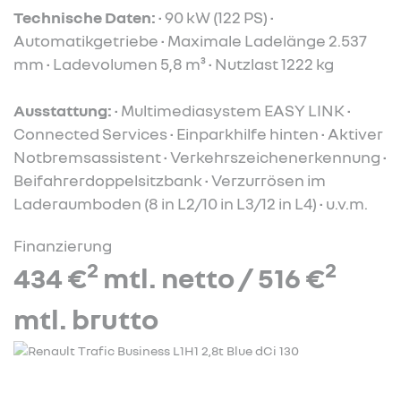
Technische Daten:
• 90 kW (122 PS) •
Automatikgetriebe • Maximale Ladelänge 2.537
mm • Ladevolumen 5,8 m³ • Nutzlast 1222 kg
Ausstattung:
• Multimediasystem EASY LINK •
Connected Services • Einparkhilfe hinten • Aktiver
Notbremsassistent • Verkehrszeichenerkennung •
Beifahrerdoppelsitzbank • Verzurrösen im
Laderaumboden (8 in L2/10 in L3/12 in L4) • u.v.m.
Finanzierung
2
2
434 €
mtl. netto / 516 €
mtl. brutto