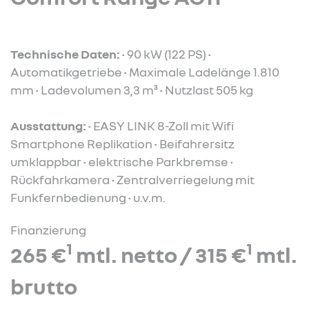
Technische Daten:
• 90 kW (122 PS) •
Automatikgetriebe • Maximale Ladelänge 1.810
mm • Ladevolumen 3,3 m³ • Nutzlast 505 kg
Ausstattung:
• EASY LINK 8-Zoll mit Wifi
Smartphone Replikation • Beifahrersitz
umklappbar • elektrische Parkbremse •
Rückfahrkamera • Zentralverriegelung mit
Funkfernbedienung • u.v.m.
Finanzierung
1
1
265 €
mtl. netto / 315 €
mtl.
brutto