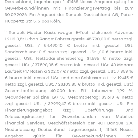
Deutschland, Jagenbergstr. 1, 41468 Neuss. Angebot gültig für
Gewerbekund/-innen mit Finanzierungsvertrag bis zum
30.09.2026. Ein Angebot der Renault Deutschland AG, Peter-
Huppertz-Str. 5, 51063 Köln.
3
Renault Master Kastenwagen E-Tech elektrisch Advance
L2H2 3,5t Urban Range: Fahrzeugpreis: 45.790,00 € netto zzgl.
gesetzl. USt. / 54.490,10 € brutto inkl. gesetzl. USt.
Sonderzahlung: 0 € netto zzgl. gesetzl. USt. / 0 € brutto inkl.
gesetzl. USt. Nettodarlehensbetrag 31.595 € netto zzgl.
gesetzl. USt. / 37.598,05 € brutto inkl. gesetzl. USt. 48 Monate
Laufzeit (47 Raten à 302,07 € netto zzgl. gesetzl. USt. / 359,46
€ brutto inkl. gesetzl. USt. und eine Schlussrate i.H.v. 19.415 €
netto zzgl. gesetzl. USt. / 23.103,85 € brutto inkl. gesetzl. USt.)
Gesamtlaufleistung 40.000 km. Eff. Jahreszins 1,99 %.
Gebundener Sollzins 1,97 %. Gesamtbetrag: 33.613 € netto
zzgl. gesetzl. USt. / 39.999,47 € brutto inkl. gesetzl. USt. Ein
Finanzierungsangebot (zzgl. Überführungs- und
Zulassungskosten) für Gewerbekunden von Mobilize
Financial Services, Geschäftsbereich der RCI Banque S.A.
Niederlassung Deutschland, Jagenbergstr. 1, 41468 Neuss.
Angebot gültig für Gewerbekund/-innen mit