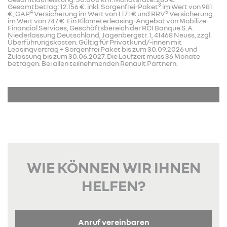
3
Gesamtbetrag: 12.156 €. inkl. Sorgenfrei-Paket
im Wert von 981
4
5
€, GAP
Versicherung im Wert von 1.171 € und RRV
Versicherung
im Wert von 747 €. Ein Kilometerleasing-Angebot von Mobilize
Financial Services, Geschäftsbereich der RCI Banque S.A.
Niederlassung Deutschland, Jagenbergstr. 1, 41468 Neuss, zzgl.
Überführungskosten. Gültig für Privatkund/-innen mit
Leasingvertrag + Sorgenfrei Paket bis zum 30.09.2026 und
Zulassung bis zum 30.06.2027. Die Laufzeit muss 36 Monate
betragen. Bei allen teilnehmenden Renault Partnern.
WIE KÖNNEN WIR IHNEN
HELFEN?
Anruf vereinbaren