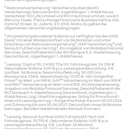
5
Restratenversicherung: Versicherung über die RCI
Versicherungs-Service GmbH, Jagenbergstr. 1, 41468 Neuss.
Versicherer: RCI Life Limited und RCI Insurance Limited, Level 3
Mercury Tower, The Exchange Financial & Business Centre, Elia
Zammit Street, St. Julian’s, STJ 3155, Malta. Es gelten die
allgemeinen Versicherungsbedingungen.
6
Aktionszins (gebundener Sollzins) nur verfügbar bei den KISS
1
Deals
mit einer Mindestlaufzeit von 36 Monaten und unter
5
4
Einschluss von Restratenversicherung
, GAP-Versicherung
und
3
Renault Full Service-Vertrag
. Ein Angebot von Mobilize Financial
Services, Geschäftsbereich der RCI Banque S.A. Niederlassung
Deutschland, Jagenbergstr. 1, 41468 Neuss.
7
Leasing: Captur Ph. 2 KISS TCe 115: Fahrzeugpreis: 24.290 €.
Gebundener Sollzins: 0,99 % p.a. Leasingsonderzahlung: 0 €.
Laufzeit: 36 Monate. Gesamtlaufleistung: 30.000 km.
Monatsrate: 258 €. Gesamtbetrag: 10.921 €. inkl. Sorgenfrei-
3
4
Paket
im Wert von 949 €, GAP
Versicherung im Wert von 955 €
5
und RRV
Versicherung im Wert von 678 €. Ein Kilometerleasing-
Angebot von Mobilize Financial Services, Geschäftsbereich der
RCI Banque S.A. Niederlassung Deutschland, Jagenbergstr. 1,
41468 Neuss, zzgl. Überführungskosten. Gültig für Privatkund/-
innen mit Leasingvertrag + Sorgenfrei Paket bis zum 30.09.2026
und Zulassung bis zum 30.06.2027. Die Laufzeit muss 36 Monate
betragen. Bei allen teilnehmenden Renault Partnern.
8
Leasing: Renault Symbioz KISS Full Hybrid E-Tech 160:
Fahrzeugpreis: 29.790 €. Gebundener Sollzins: 0,99 % p.a.
Leasingsonderzahlung: 0 €. Laufzeit: 36 Monate.
Gesamtlaufleistung: 30.000 km. Monatsrate: 285 €.