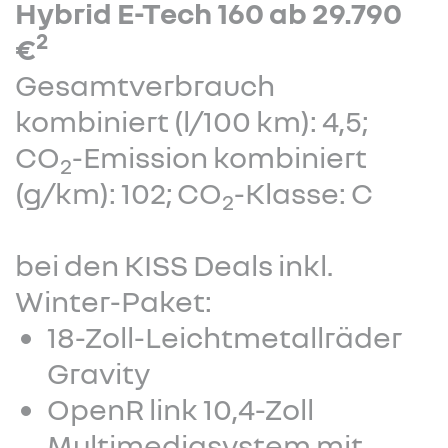
Hybrid E-Tech 160 ab 29.790
2
€
Gesamtverbrauch
kombiniert (l/100 km): 4,5;
CO
-Emission kombiniert
2
(g/km): 102; CO
-Klasse: C
2
bei den KISS Deals inkl.
Winter-Paket:
18-Zoll-Leichtmetallräder
Gravity
OpenR link 10,4-Zoll
Multimediasystem mit