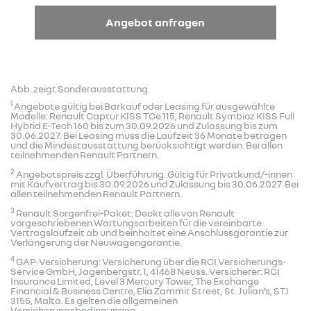
Angebot anfragen
Abb. zeigt Sonderausstattung.
1
Angebote gültig bei Barkauf oder Leasing für ausgewählte
Modelle: Renault Captur KISS TCe 115, Renault Symbioz KISS Full
Hybrid E-Tech 160 bis zum 30.09.2026 und Zulassung bis zum
30.06.2027. Bei Leasing muss die Laufzeit 36 Monate betragen
und die Mindestausstattung berücksichtigt werden. Bei allen
teilnehmenden Renault Partnern.
2
Angebotspreis zzgl. Überführung. Gültig für Privatkund/-innen
mit Kaufvertrag bis 30.09.2026 und Zulassung bis 30.06.2027. Bei
allen teilnehmenden Renault Partnern.
3
Renault Sorgenfrei-Paket: Deckt alle von Renault
vorgeschriebenen Wartungsarbeiten für die vereinbarte
Vertragslaufzeit ab und beinhaltet eine Anschlussgarantie zur
Verlängerung der Neuwagengarantie.
4
GAP-Versicherung: Versicherung über die RCI Versicherungs-
Service GmbH, Jagenbergstr. 1, 41468 Neuss. Versicherer: RCI
Insurance Limited, Level 3 Mercury Tower, The Exchange
Financial & Business Centre, Elia Zammit Street, St. Julian’s, STJ
3155, Malta. Es gelten die allgemeinen
Versicherungsbedingungen.