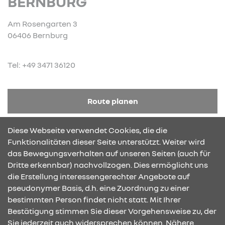
BERNBURG
Am Rosengarten 3
06406 Bernburg
Tel: +49 3471 36120
Route planen
Diese Webseite verwendet Cookies, die die
Anfrage senden
Funktionalitäten dieser Seite unterstützt. Weiter wird
das Bewegungsverhalten auf unseren Seiten (auch für
Dritte erkennbar) nachvollzogen. Dies ermöglicht uns
KONTAKT & ANFAHRT
die Erstellung interessengerechter Angebote auf
pseudonymer Basis, d.h. eine Zuordnung zu einer
bestimmten Person findet nicht statt. Mit Ihrer
Bestätigung stimmen Sie dieser Vorgehensweise zu, der
ÖFFNUNGSZEITEN
Sie jederzeit auch widersprechen können. Nähere